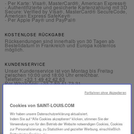
- Per Karte: Visa®, MasterCard®, American Express®
- Authentifizierte und gesicherte Kartenzahlung mit 3D
Secure: Verified by Visa®, MasterCard® SecureCode,
American Express SafeKey®
- Per Apple Pay® und PayPal®
KOSTENLOSE RÜCKGABE
Rücksendungen sind innerhalb von 30 Tagen ab
Bestelldatum in Frankreich und Europa kostenlos
möglich.
KUNDENSERVICE
Unser Kundenservice ist von Montag bis Freitag
zwischen 10:00 und 18:00 Uhr erreichbar.
Telefon:
+33 1 49 42 42 63
Per WhatsApp:
+33 7 89 41 73 31
Per
E-Mail
Fortfahren ohne Akzeptieren
Cookies von SAINT-LOUIS.COM
Wir haben unsere Datenschutzerklärung aktualisiert.
Indem Sie auf "Alle Cookies akzeptieren" klicken, stimmen Sie der
Verwendung von für den Betrieb der Website notwendigen Cookies, Cookies
VERWANDTE PRODUKTE
zur Personalisierung, zu Statistiken und gezielter Werbung, einschließlich
Drittanbieter-Cookies, zu.