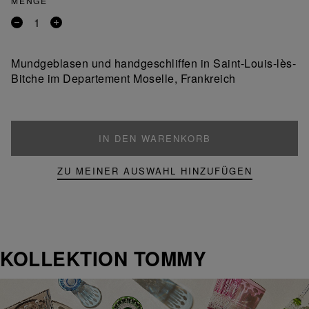
MENGE
Entfernen
Ein
Sie
Produkt
ein
hinzufügen
Mundgeblasen und handgeschliffen in Saint-Louis-lès-
Produkt
Bitche im Departement Moselle, Frankreich
IN DEN WARENKORB
ZU MEINER AUSWAHL HINZUFÜGEN
KOLLEKTION TOMMY