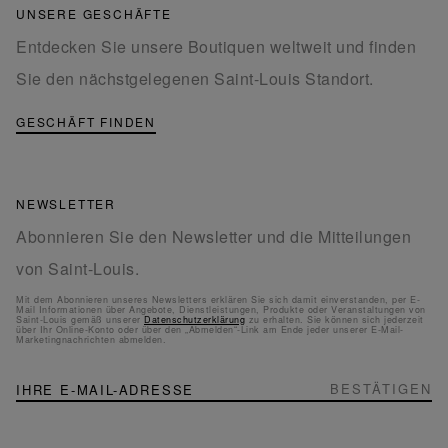
UNSERE GESCHÄFTE
Entdecken Sie unsere Boutiquen weltweit und finden
Sie den nächstgelegenen Saint-Louis Standort.
GESCHÄFT FINDEN
NEWSLETTER
Abonnieren Sie den Newsletter und die Mitteilungen
von Saint-Louis.
Mit dem Abonnieren unseres Newsletters erklären Sie sich damit einverstanden, per E-
Mail Informationen über Angebote, Dienstleistungen, Produkte oder Veranstaltungen von
Saint-Louis gemäß unserer
Datenschutzerklärung
zu erhalten. Sie können sich jederzeit
über Ihr Online-Konto oder über den „Abmelden“-Link am Ende jeder unserer E-Mail-
Marketingnachrichten abmelden.
NEWSLETTER
Melden
BESTÄTIGEN
Sie
sich