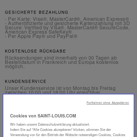
GESICHERTE BEZAHLUNG
- Per Karte: Visa®, MasterCard®, American Express®
- Authentifizierte und gesicherte Kartenzahlung mit 3D
Secure: Verified by Visa®, MasterCard® SecureCode,
American Express SafeKey®
- Per Apple Pay® und PayPal®
KOSTENLOSE RÜCKGABE
Rücksendungen sind innerhalb von 30 Tagen ab
Bestelldatum in Frankreich und Europa kostenlos
möglich.
KUNDENSERVICE
Unser Kundenservice ist von Montag bis Freitag
zwischen 10:00 und 18:00 Uhr erreichbar.
Telefon:
+33 1 49 42 42 63
Per WhatsApp:
+33 7 89 41 73 31
Fortfahren ohne Akzeptieren
Per
E-Mail
Cookies von SAINT-LOUIS.COM
Wir haben unsere Datenschutzerklärung aktualisiert.
Indem Sie auf "Alle Cookies akzeptieren" klicken, stimmen Sie der
Verwendung von für den Betrieb der Website notwendigen Cookies, Cookies