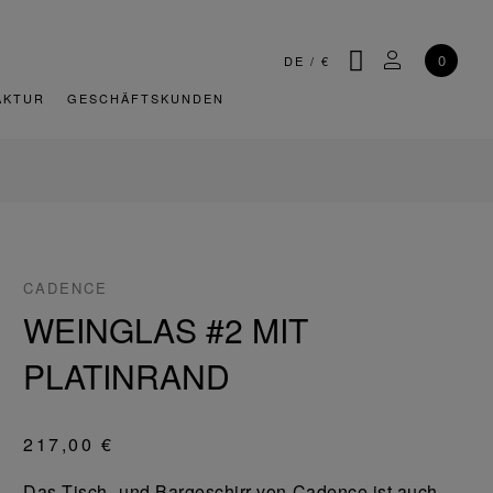
SUCHE
MEIN KONT
0
DE
/
€
AKTUR
GESCHÄFTSKUNDEN
CADENCE
WEINGLAS #2 MIT
PLATINRAND
217,00 €
Das Tisch- und Bargeschirr von Cadence ist auch