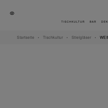
Zur
Zum
Zur
Hauptnavigation
Inhalt
Fußzeile
springen
springen
springen
TISCHKULTUR
BAR
DEK
Startseite
Tischkultur
Stielgläser
WEI