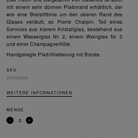
mit einem sehr dünnen Platinrand erhältlich, der
wie eine Bleistiftlinie um den oberen Rand des
Glases verläuft, so Pierre Charpin. Teil eines
Services aus klarem Kristallglas, bestehend aus
einem Wasserglas Nr. 2, einem Weinglas Nr. 3
und einer Champagnerflöte.
Handgelegte Platinfiletierung mit Bürste.
SKU
33900200
WEITERE INFORMATIONEN
MENGE
Entfernen
Ein
Sie
Produkt
ein
hinzufügen