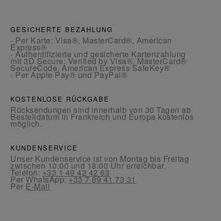
GESICHERTE BEZAHLUNG
- Per Karte: Visa®, MasterCard®, American
Express®
- Authentifizierte und gesicherte Kartenzahlung
mit 3D Secure: Verified by Visa®, MasterCard®
SecureCode, American Express SafeKey®
- Per Apple Pay® und PayPal®
KOSTENLOSE RÜCKGABE
Rücksendungen sind innerhalb von 30 Tagen ab
Bestelldatum in Frankreich und Europa kostenlos
möglich.
KUNDENSERVICE
Unser Kundenservice ist von Montag bis Freitag
zwischen 10:00 und 18:00 Uhr erreichbar.
Telefon:
+33 1 49 42 42 63
Per WhatsApp:
+33 7 89 41 73 31
Per
E-Mail