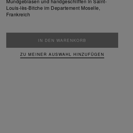
Mundgeblasen und handgeschliffen in Saint-
Produkt
Louis-lès-Bitche im Departement Moselle,
Frankreich
IN DEN WARENKORB
ZU MEINER AUSWAHL HINZUFÜGEN