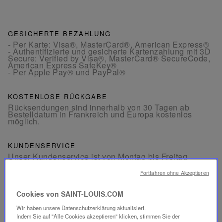
GESICHERTE BEZAHLUNG
- Per Karte: Visa®, MasterCard®, American Express®
- Authentifizierte und gesicherte Kartenzahlung mit 3D
Secure: Verified by Visa®, MasterCard® SecureCode,
American Express SafeKey®
- Per Apple Pay® und PayPal®
KOSTENLOSE RÜCKGABE
Rücksendungen sind innerhalb von 30 Tagen ab
Bestelldatum in Frankreich und Europa kostenlos
möglich.
KUNDENSERVICE
Unser Kundenservice ist von Montag bis Freitag
zwischen 10:00 und 18:00 Uhr erreichbar.
Telefon:
+33 1 49 42 42 63
Fortfahren ohne Akzeptieren
Per WhatsApp:
+33 7 89 41 73 31
Per
E-Mail
Cookies von SAINT-LOUIS.COM
Wir haben unsere Datenschutzerklärung aktualisiert.
Indem Sie auf "Alle Cookies akzeptieren" klicken, stimmen Sie der