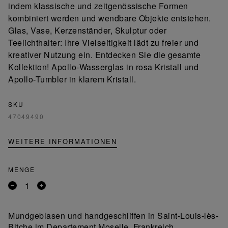
indem klassische und zeitgenössische Formen
kombiniert werden und wendbare Objekte entstehen.
Glas, Vase, Kerzenständer, Skulptur oder
Teelichthalter: Ihre Vielseitigkeit lädt zu freier und
kreativer Nutzung ein. Entdecken Sie die gesamte
Kollektion! Apollo-Wasserglas in rosa Kristall und
Apollo-Tumbler in klarem Kristall.
SKU
47049490
WEITERE INFORMATIONEN
MENGE
Entfernen
Ein
Sie
Produkt
ein
hinzufügen
Mundgeblasen und handgeschliffen in Saint-Louis-lès-
Produkt
Bitche im Departement Moselle, Frankreich