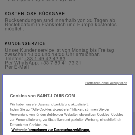
KOSTENLOSE RÜCKGABE
Rücksendungen sind innerhalb von 30 Tagen ab
Bestelldatum in Frankreich und Europa kostenlos
möglich.
KUNDENSERVICE
Unser Kundenservice ist von Montag bis Freitag
zwischen 10:00 und 18:00 Uhr erreichbar.
Telefon:
+33 1 49 42 42 63
Per WhatsApp:
+33 7 89 41 73 31
Per
E-Mail
Fortfahren ohne Akzeptieren
Cookies von SAINT-LOUIS.COM
Wir haben unsere Datenschutzerklärung aktualisiert.
VERWANDTE PRODUKTE
Indem Sie auf "Alle Cookies akzeptieren" klicken, stimmen Sie der
Verwendung von für den Betrieb der Website notwendigen Cookies, Cookies
zur Personalisierung, zu Statistiken und gezielter Werbung, einschließlich
EINZIGARTIGES
Drittanbieter-Cookies, zu.
Weitere Informationen zur Datenschutzerklärung.
SAVOIR-FAIRE