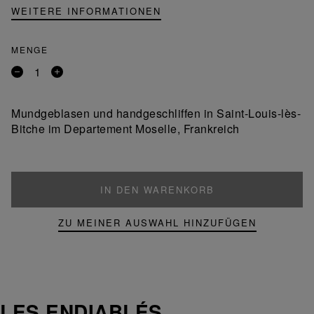
WEITERE INFORMATIONEN
MENGE
Entfernen
Ein
Sie
Produkt
ein
hinzufügen
Mundgeblasen und handgeschliffen in Saint-Louis-lès-
Produkt
Bitche im Departement Moselle, Frankreich
IN DEN WARENKORB
ZU MEINER AUSWAHL HINZUFÜGEN
LES ENDIABLÉS