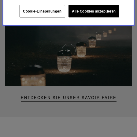
FOLIA BELEUCHTUNG
Cookie-Einstellungen
Alle Cookies akzeptieren
Video
abspielen
YouTube-
Video,
Folia
Mini-
Portable-
Lampe
ENTDECKEN SIE UNSER SAVOIR-FAIRE