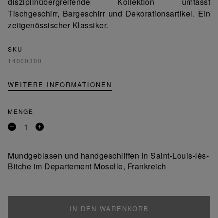
disziplinübergreifende Kollektion umfasst
Tischgeschirr, Bargeschirr und Dekorationsartikel. Ein
zeitgenössischer Klassiker.
SKU
14000300
WEITERE INFORMATIONEN
MENGE
Entfernen
Ein
Sie
Produkt
ein
hinzufügen
Mundgeblasen und handgeschliffen in Saint-Louis-lès-
Produkt
Bitche im Departement Moselle, Frankreich
IN DEN WARENKORB