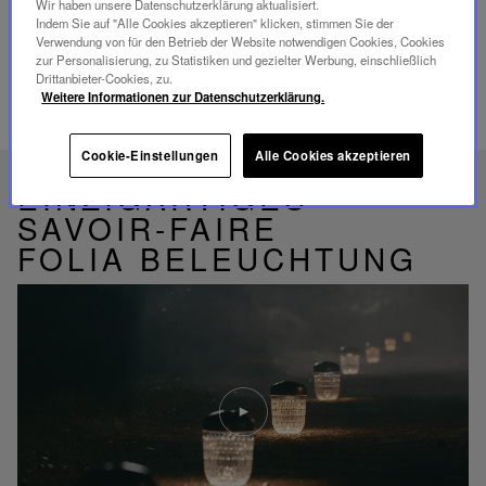
Wir haben unsere Datenschutzerklärung aktualisiert.
Indem Sie auf "Alle Cookies akzeptieren" klicken, stimmen Sie der
Verwendung von für den Betrieb der Website notwendigen Cookies, Cookies
zur Personalisierung, zu Statistiken und gezielter Werbung, einschließlich
Drittanbieter-Cookies, zu.
Weitere Informationen zur Datenschutzerklärung.
VERWANDTE PRODUKTE
Cookie-Einstellungen
Alle Cookies akzeptieren
EINZIGARTIGES
SAVOIR-FAIRE
FOLIA BELEUCHTUNG
Video
abspielen
YouTube-
Video,
Folia
Mini-