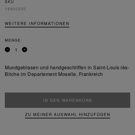
SKU
18600200
WEITERE INFORMATIONEN
MENGE
Entfernen
Ein
Sie
Produkt
ein
hinzufügen
Mundgeblasen und handgeschliffen in Saint-Louis-lès-
Produkt
Bitche im Departement Moselle, Frankreich
IN DEN WARENKORB
ZU MEINER AUSWAHL HINZUFÜGEN