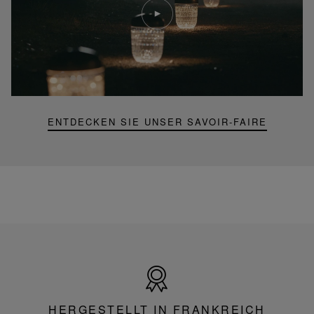
abspielen
YouTube-
Video,
Folia
Mini-
Portable-
Lampe
ENTDECKEN SIE UNSER SAVOIR-FAIRE
Hergestellt
in
Frankreich
HERGESTELLT IN FRANKREICH