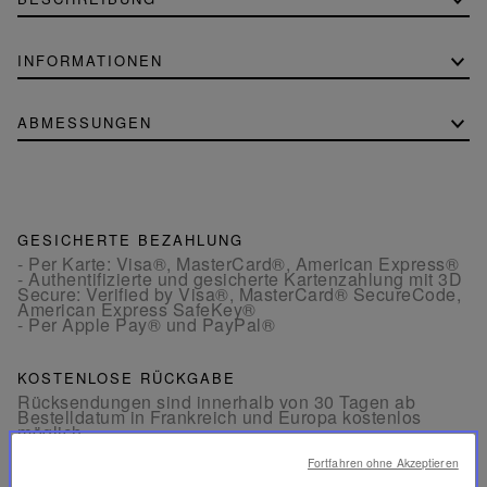
INFORMATIONEN
ABMESSUNGEN
GESICHERTE BEZAHLUNG
- Per Karte: Visa®, MasterCard®, American Express®
- Authentifizierte und gesicherte Kartenzahlung mit 3D
Secure: Verified by Visa®, MasterCard® SecureCode,
American Express SafeKey®
- Per Apple Pay® und PayPal®
KOSTENLOSE RÜCKGABE
Rücksendungen sind innerhalb von 30 Tagen ab
Bestelldatum in Frankreich und Europa kostenlos
möglich.
Fortfahren ohne Akzeptieren
KUNDENSERVICE