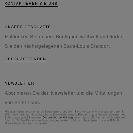
KONTAKTIEREN SIE UNS
UNSERE GESCHÄFTE
Entdecken Sie unsere Boutiquen weltweit und finden
Sie den nächstgelegenen Saint-Louis Standort.
GESCHÄFT FINDEN
NEWSLETTER
Abonnieren Sie den Newsletter und die Mitteilungen
von Saint-Louis.
Mit dem Abonnieren unseres Newsletters erklären Sie sich damit einverstanden, per E-
Mail Informationen über Angebote, Dienstleistungen, Produkte oder Veranstaltungen von
Saint-Louis gemäß unserer
Datenschutzerklärung
zu erhalten. Sie können sich jederzeit
über Ihr Online-Konto oder über den „Abmelden“-Link am Ende jeder unserer E-Mail-
Marketingnachrichten abmelden.