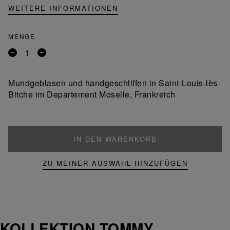
WEITERE INFORMATIONEN
MENGE
Entfernen
Ein
Sie
Produkt
ein
hinzufügen
Mundgeblasen und handgeschliffen in Saint-Louis-lès-
Produkt
Bitche im Departement Moselle, Frankreich
IN DEN WARENKORB
ZU MEINER AUSWAHL HINZUFÜGEN
KOLLEKTION TOMMY