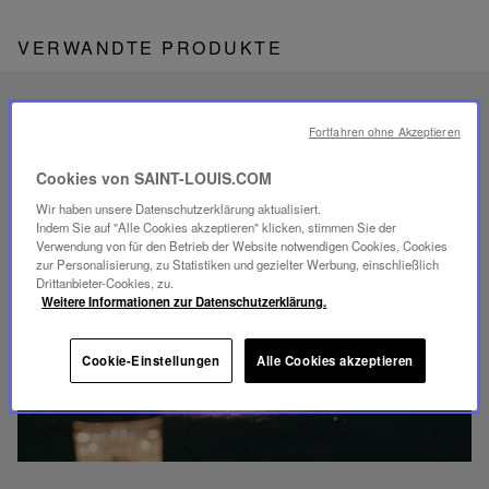
VERWANDTE PRODUKTE
EINZIGARTIGES
Fortfahren ohne Akzeptieren
SAVOIR-FAIRE
FOLIA BELEUCHTUNG
Cookies von SAINT-LOUIS.COM
Wir haben unsere Datenschutzerklärung aktualisiert.
Indem Sie auf "Alle Cookies akzeptieren" klicken, stimmen Sie der
Verwendung von für den Betrieb der Website notwendigen Cookies, Cookies
zur Personalisierung, zu Statistiken und gezielter Werbung, einschließlich
Drittanbieter-Cookies, zu.
Weitere Informationen zur Datenschutzerklärung.
Video
abspielen
YouTube-
Cookie-Einstellungen
Alle Cookies akzeptieren
Video,
Folia
Mini-
Portable-
Lampe