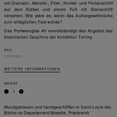
mit Diamant-, Mandel-, Filet-, Kordel- und Perlenschliff
auf dem Külbel und einem Fuß mit Sternschliff
versehen. Wie wäre es, wenn das Außergewöhnliche
zum alltäglichen Fest würde?
Das Portweinglas #5 vervollständigt das Angebot des
historischen Geschirrs der Kollektion Tommy.
SKU
12400500
WEITERE INFORMATIONEN
MENGE
Entfernen
Ein
Sie
Produkt
ein
hinzufügen
Mundgeblasen und handgeschliffen in Saint-Louis-lès-
Produkt
Bitche im Departement Moselle, Frankreich