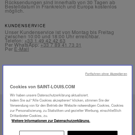
Rücksendungen sind innerhalb von 30 Tagen ab
Bestelldatum in Frankreich und Europa kostenlos
möglich.
KUNDENSERVICE
Unser Kundenservice ist von Montag bis Freitag
zwischen 10:00 und 18:00 Uhr erreichbar.
Telefon:
+33 1 49 42 42 63
Per WhatsApp:
+33 7 89 41 73 31
Per
E-Mail
Fortfahren ohne Akzeptieren
Cookies von SAINT-LOUIS.COM
VERWANDTE PRODUKTE
Wir haben unsere Datenschutzerklärung aktualisiert.
Indem Sie auf "Alle Cookies akzeptieren" klicken, stimmen Sie der
EINZIGARTIGES
Verwendung von für den Betrieb der Website notwendigen Cookies, Cookies
zur Personalisierung, zu Statistiken und gezielter Werbung, einschließlich
SAVOIR-FAIRE
Drittanbieter-Cookies, zu.
Weitere Informationen zur Datenschutzerklärung.
FOLIA BELEUCHTUNG