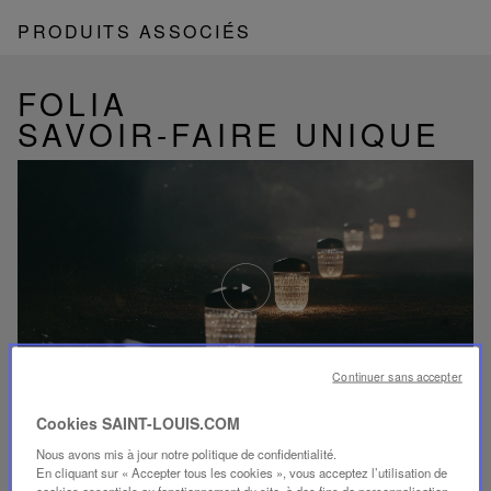
PRODUITS ASSOCIÉS
FOLIA
SAVOIR-FAIRE UNIQUE
Lire
la
video
Youtube
video,
Folia
Continuer sans accepter
mini
portable
lamp
Cookies SAINT-LOUIS.COM
Nous avons mis à jour notre politique de confidentialité.
DÉCOUVRIR NOTRE SAVOIR-FAIRE
En cliquant sur « Accepter tous les cookies », vous acceptez l’utilisation de
cookies essentiels au fonctionnement du site, à des fins de personnalisation,