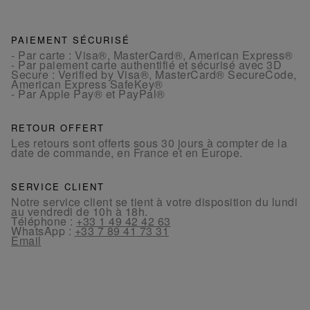
PAIEMENT SÉCURISÉ
- Par carte : Visa®, MasterCard®, American Express®
- Par paiement carte authentifié et sécurisé avec 3D
Secure : Verified by Visa®, MasterCard® SecureCode,
American Express SafeKey®
- Par Apple Pay® et PayPal®
RETOUR OFFERT
Les retours sont offerts sous 30 jours à compter de la
date de commande, en France et en Europe.
SERVICE CLIENT
Notre service client se tient à votre disposition du lundi
au vendredi de 10h à 18h.
Téléphone :
+33 1 49 42 42 63
WhatsApp :
+33 7 89 41 73 31
Email