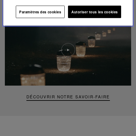
SAVOIR-FAIRE UNIQUE
Paramètres des cookies
Autoriser tous les cookies
Lire
la
video
Youtube
video,
Folia
mini
portable
lamp
DÉCOUVRIR NOTRE SAVOIR-FAIRE