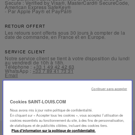
Secure : Verified by Visa®, MasterCard® SecureCode,
American Express SafeKey®
- Par Apple Pay® et PayPal®
RETOUR OFFERT
Les retours sont offerts sous 30 jours à compter de la
date de commande, en France et en Europe.
SERVICE CLIENT
Notre service client se tient à votre disposition du lundi
au vendredi de 10h à 18h.
Téléphone :
+33 1 49 42 42 63
WhatsApp :
+33 7 89 41 73 31
Email
Continuer sans accepter
Cookies SAINT-LOUIS.COM
Nous avons mis à jour notre politique de confidentialité.
PRODUITS ASSOCIÉS
En cliquant sur « Accepter tous les cookies », vous acceptez l’utilisation de
cookies essentiels au fonctionnement du site, à des fins de personnalisation,
de statistiques et de publicités ciblées, incluant des cookies tiers.
FOLIA
Plus d'information sur la politique de confidentialité.