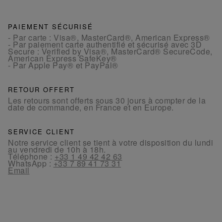
PAIEMENT SÉCURISÉ
- Par carte : Visa®, MasterCard®, American Express®
- Par paiement carte authentifié et sécurisé avec 3D
Secure : Verified by Visa®, MasterCard® SecureCode,
American Express SafeKey®
- Par Apple Pay® et PayPal®
RETOUR OFFERT
Les retours sont offerts sous 30 jours à compter de la
date de commande, en France et en Europe.
SERVICE CLIENT
Notre service client se tient à votre disposition du lundi
au vendredi de 10h à 18h.
Téléphone :
+33 1 49 42 42 63
WhatsApp :
+33 7 89 41 73 31
Email