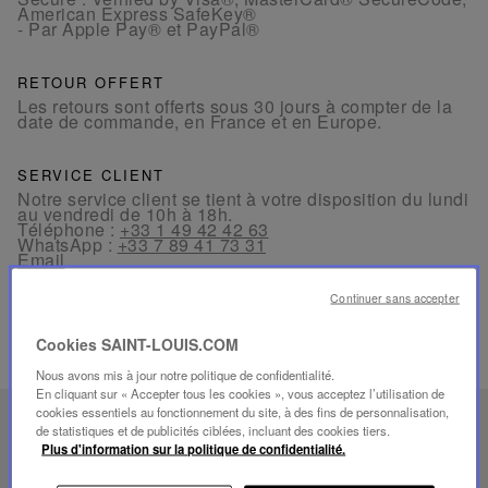
American Express SafeKey®
- Par Apple Pay® et PayPal®
RETOUR OFFERT
Les retours sont offerts sous 30 jours à compter de la
date de commande, en France et en Europe.
SERVICE CLIENT
Notre service client se tient à votre disposition du lundi
au vendredi de 10h à 18h.
Téléphone :
+33 1 49 42 42 63
WhatsApp :
+33 7 89 41 73 31
Email
Continuer sans accepter
Cookies SAINT-LOUIS.COM
Nous avons mis à jour notre politique de confidentialité.
En cliquant sur « Accepter tous les cookies », vous acceptez l’utilisation de
cookies essentiels au fonctionnement du site, à des fins de personnalisation,
FOLIA
de statistiques et de publicités ciblées, incluant des cookies tiers.
Plus d'information sur la politique de confidentialité.
SAVOIR-FAIRE UNIQUE