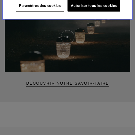
Paramètres des cookies
Autoriser tous les cookies
Lire
la
video
Youtube
video,
Folia
mini
portable
lamp
DÉCOUVRIR NOTRE SAVOIR-FAIRE