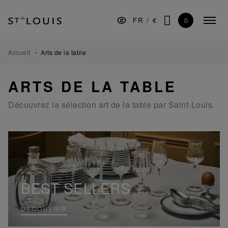
Aller
Aller
Aller
à
au
au
0
FR
/
€
Menu
la
contenu
pied
CHERCHER
replié
navigation
de
principale
page
ARTS DE LA TABLE
Accueil
Arts de la table
BAR
ARTS DE LA TABLE
DÉCORATION
Découvrez la sélection art de la table par Saint-Louis.
LUMINAIRES
CADEAUX
MUSÉE
MANUFACTURE
BEST SELLERS
PROFESSIONNELS
DÉCOUVRIR