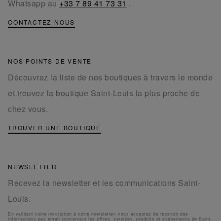
Whatsapp au
+33 7 89 41 73 31
.
CONTACTEZ-NOUS
NOS POINTS DE VENTE
Découvrez la liste de nos boutiques à travers le monde
et trouvez la boutique Saint-Louis la plus proche de
chez vous.
TROUVER UNE BOUTIQUE
NEWSLETTER
Recevez la newsletter et les communications Saint-
Louis.
En validant votre inscription à notre newsletter, vous acceptez de recevoir des
informations pas email concernant les offres, services, produits et événements de Saint-