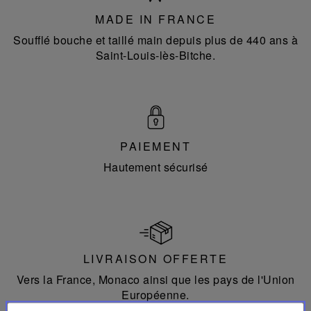
MADE IN FRANCE
Soufflé bouche et taillé main depuis plus de 440 ans à
Saint-Louis-lès-Bitche.
PAIEMENT
Hautement sécurisé
LIVRAISON OFFERTE
Vers la France, Monaco ainsi que les pays de l'Union
Européenne.