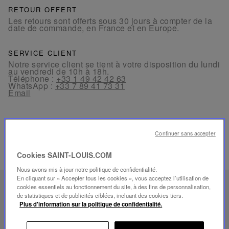
RETOUR OFFERT
Les retours sont offerts sous 30 jours à compter de la
date de commande, en France et en Europe.
SERVICE CLIENT
Notre service client se tient à votre disposition du lundi
au vendredi de 10h à 18h.
Téléphone :
+33 1 49 42 42 63
WhatsApp :
+33 7 89 41 73 31
Email
Continuer sans accepter
Cookies SAINT-LOUIS.COM
PRODUITS ASSOCIÉS
Nous avons mis à jour notre politique de confidentialité.
En cliquant sur « Accepter tous les cookies », vous acceptez l’utilisation de
FOLIA
cookies essentiels au fonctionnement du site, à des fins de personnalisation,
de statistiques et de publicités ciblées, incluant des cookies tiers.
SAVOIR-FAIRE UNIQUE
Plus d'information sur la politique de confidentialité.