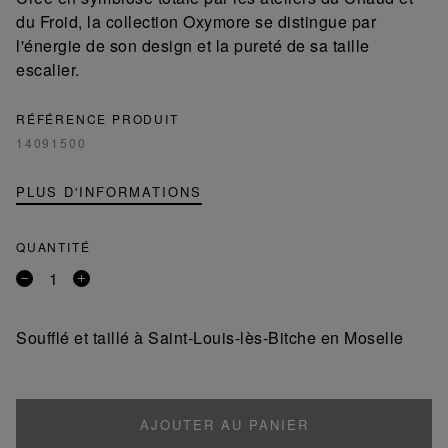
du Froid, la collection Oxymore se distingue par
l'énergie de son design et la pureté de sa taille
escalier.
RÉFÉRENCE PRODUIT
14091500
PLUS D'INFORMATIONS
QUANTITÉ
Retirer
Ajouter
un
un
produit
produit
Soufflé et taillé à Saint-Louis-lès-Bitche en Moselle
AJOUTER AU PANIER