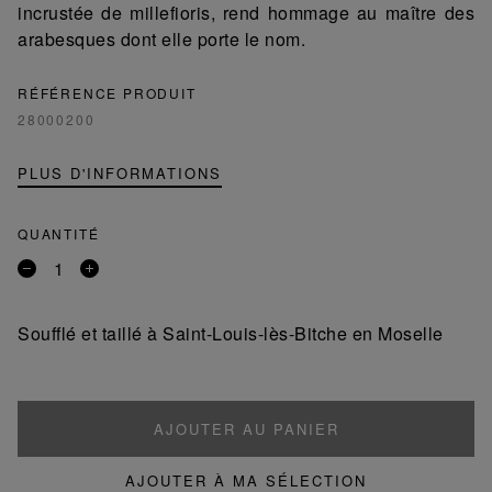
incrustée de millefioris, rend hommage au maître des
arabesques dont elle porte le nom.
RÉFÉRENCE PRODUIT
28000200
PLUS D'INFORMATIONS
QUANTITÉ
Retirer
Ajouter
un
un
produit
produit
Soufflé et taillé à Saint-Louis-lès-Bitche en Moselle
AJOUTER AU PANIER
AJOUTER À MA SÉLECTION