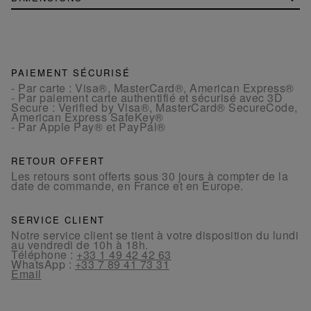
PAIEMENT SÉCURISÉ
- Par carte : Visa®, MasterCard®, American Express®
- Par paiement carte authentifié et sécurisé avec 3D
Secure : Verified by Visa®, MasterCard® SecureCode,
American Express SafeKey®
- Par Apple Pay® et PayPal®
RETOUR OFFERT
Les retours sont offerts sous 30 jours à compter de la
date de commande, en France et en Europe.
SERVICE CLIENT
Notre service client se tient à votre disposition du lundi
au vendredi de 10h à 18h.
Téléphone :
+33 1 49 42 42 63
WhatsApp :
+33 7 89 41 73 31
Email