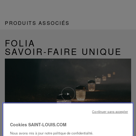
PRODUITS ASSOCIÉS
FOLIA
SAVOIR-FAIRE UNIQUE
Lire
la
video
Youtube
video,
Continuer sans accepter
Folia
mini
Cookies SAINT-LOUIS.COM
portable
lamp
Nous avons mis à jour notre politique de confidentialité.