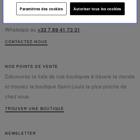
ligne.
Paramètres des cookies
Autoriser tous les cookies
Téléphone au
+33 1 49 42 42 63
.
Whatsapp au
+33 7 89 41 73 31
.
CONTACTEZ-NOUS
NOS POINTS DE VENTE
Découvrez la liste de nos boutiques à travers le monde
et trouvez la boutique Saint-Louis la plus proche de
chez vous.
TROUVER UNE BOUTIQUE
NEWSLETTER