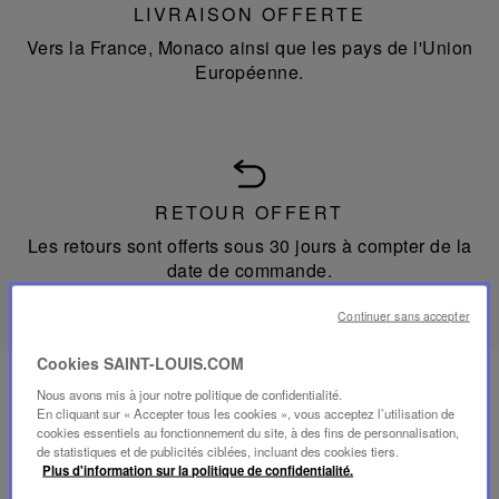
LIVRAISON OFFERTE
Vers la France, Monaco ainsi que les pays de l'Union
Européenne.
RETOUR OFFERT
Les retours sont offerts sous 30 jours à compter de la
date de commande.
Continuer sans accepter
Cookies SAINT-LOUIS.COM
Nous avons mis à jour notre politique de confidentialité.
En cliquant sur « Accepter tous les cookies », vous acceptez l’utilisation de
CONTACT
cookies essentiels au fonctionnement du site, à des fins de personnalisation,
de statistiques et de publicités ciblées, incluant des cookies tiers.
Notre service client se tient à votre disposition du lundi
Plus d'information sur la politique de confidentialité.
au vendredi de 10h à 18h pour vos commandes en