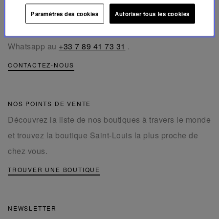
ligne.
Paramètres des cookies
Autoriser tous les cookies
Téléphone au
+33 1 49 42 42 63
.
Whatsapp au
+33 7 89 41 73 31
.
CONTACTEZ-NOUS
NOS POINTS DE VENTE
Découvrez la liste de nos boutiques à travers le monde
et trouvez la boutique Saint-Louis la plus proche de
chez vous.
TROUVER UNE BOUTIQUE
NEWSLETTER