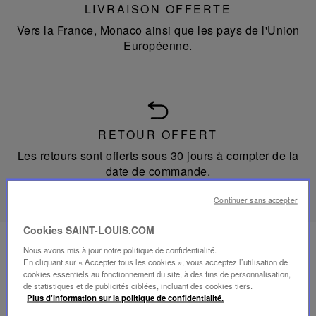
LIVRAISON OFFERTE
Vers la France, Monaco ainsi que les pays de l'Union
Européenne.
RETOUR OFFERT
Les retours sont offerts sous 30 jours à compter de la
date de commande.
Continuer sans accepter
Cookies SAINT-LOUIS.COM
Nous avons mis à jour notre politique de confidentialité.
En cliquant sur « Accepter tous les cookies », vous acceptez l’utilisation de
CONTACT
cookies essentiels au fonctionnement du site, à des fins de personnalisation,
de statistiques et de publicités ciblées, incluant des cookies tiers.
Notre service client se tient à votre disposition du lundi
Plus d'information sur la politique de confidentialité.
au vendredi de 10h à 18h pour vos commandes en