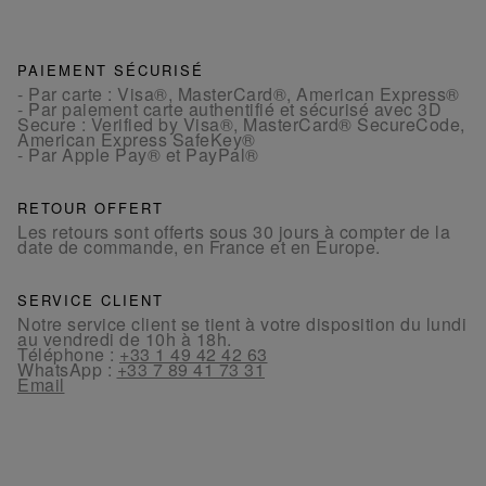
PAIEMENT SÉCURISÉ
- Par carte : Visa®, MasterCard®, American Express®
- Par paiement carte authentifié et sécurisé avec 3D
Secure : Verified by Visa®, MasterCard® SecureCode,
American Express SafeKey®
- Par Apple Pay® et PayPal®
RETOUR OFFERT
Les retours sont offerts sous 30 jours à compter de la
date de commande, en France et en Europe.
SERVICE CLIENT
Notre service client se tient à votre disposition du lundi
au vendredi de 10h à 18h.
Téléphone :
+33 1 49 42 42 63
WhatsApp :
+33 7 89 41 73 31
Email