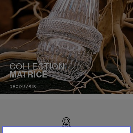
COLLECTION
MATRICE
DÉCOUVRIR
Made
in
France