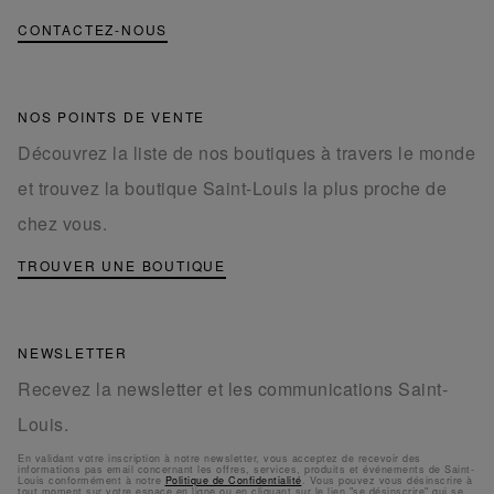
CONTACTEZ-NOUS
NOS POINTS DE VENTE
Découvrez la liste de nos boutiques à travers le monde
et trouvez la boutique Saint-Louis la plus proche de
chez vous.
TROUVER UNE BOUTIQUE
NEWSLETTER
Recevez la newsletter et les communications Saint-
Louis.
En validant votre inscription à notre newsletter, vous acceptez de recevoir des
informations pas email concernant les offres, services, produits et événements de Saint-
Louis conformément à notre
Politique de Confidentialité
. Vous pouvez vous désinscrire à
tout moment sur votre espace en ligne ou en cliquant sur le lien "se désinscrire" qui se