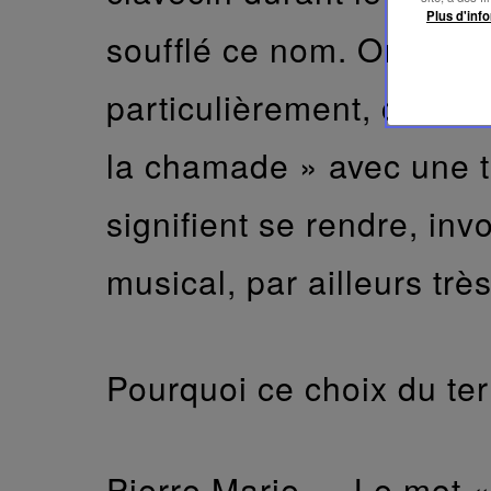
Plus d'info
soufflé ce nom. On le r
particulièrement, comme
la chamade » avec une t
signifient se rendre, in
musical, par ailleurs tr
Pourquoi ce choix du te
Pierre Marie —
Le mot «