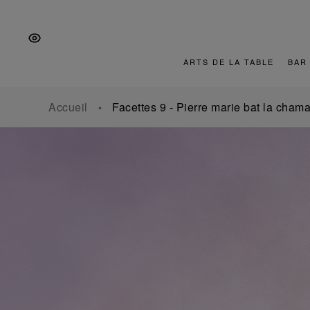
Aller
Aller
Aller
à
au
au
la
contenu
pied
navigation
de
ARTS DE LA TABLE
BAR
principale
page
Accueil
Facettes 9 - Pierre marie bat la cham