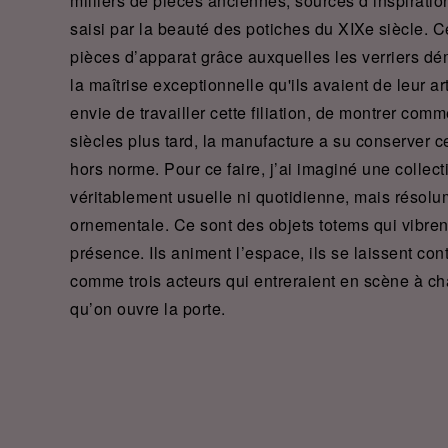
milliers de pièces anciennes, sources d’inspiration
saisi par la beauté des potiches du XIXe siècle. C
pièces d’apparat grâce auxquelles les verriers dé
la maîtrise exceptionnelle qu'ils avaient de leur art
envie de travailler cette filiation, de montrer com
siècles plus tard, la manufacture a su conserver ce
hors norme. Pour ce faire, j’ai imaginé une collect
véritablement usuelle ni quotidienne, mais résolu
ornementale. Ce sont des objets totems qui vibren
présence. Ils animent l’espace, ils se laissent con
comme trois acteurs qui entreraient en scène à ch
qu’on ouvre la porte.