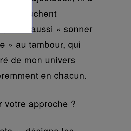
ui me touchent
», mais aussi « sonner
e » au tambour, qui
piré de mon univers
fféremment en chacun.
r votre approche ?
ste », désigne les