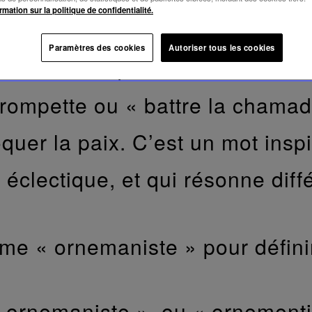
rmation sur la politique de confidentialité.
etrouve dans des expressions q
Paramètres des cookies
Autoriser tous les cookies
 « le cœur qui bat la chamade 
rompette ou « battre la chamad
voquer la paix. C’est un mot ins
ès éclectique, et qui résonne di
rme « ornemaniste » pour défini
 ornemaniste », ou « ornementi