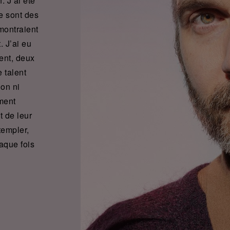
. J’ai été
e sont des
montraient
. J’ai eu
ment, deux
 talent
ion ni
ment
t de leur
templer,
aque fois