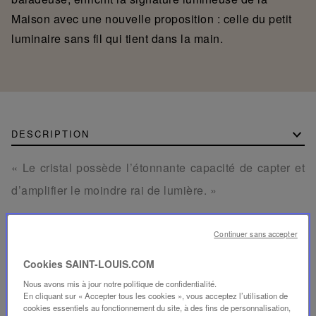
Maison avec une nouvelle proposition : celle du petit
luminaire sans fil qui tient dans la main.
DESCRIPTION
« Le cristal possède l’étonnante capacité de capter et
d’amplifier le moindre rai de lumière. »
La collection Folia permet de répondre à de multiples
Continuer sans accepter
exigences :
Cookies SAINT-LOUIS.COM
La variété de typologies de produits : applique,
Nous avons mis à jour notre politique de confidentialité.
suspension, lustre, baladeuse, système
En cliquant sur « Accepter tous les cookies », vous acceptez l’utilisation de
cookies essentiels au fonctionnement du site, à des fins de personnalisation,
modulaire.