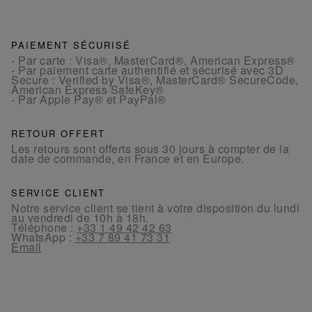
PAIEMENT SÉCURISÉ
- Par carte : Visa®, MasterCard®, American Express®
- Par paiement carte authentifié et sécurisé avec 3D
Secure : Verified by Visa®, MasterCard® SecureCode,
American Express SafeKey®
- Par Apple Pay® et PayPal®
RETOUR OFFERT
Les retours sont offerts sous 30 jours à compter de la
date de commande, en France et en Europe.
SERVICE CLIENT
Notre service client se tient à votre disposition du lundi
au vendredi de 10h à 18h.
Téléphone :
+33 1 49 42 42 63
WhatsApp :
+33 7 89 41 73 31
Email