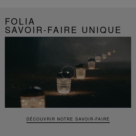
FOLIA
SAVOIR-FAIRE UNIQUE
Lire
la
video
Youtube
video,
Folia
mini
portable
lamp
DÉCOUVRIR NOTRE SAVOIR-FAIRE