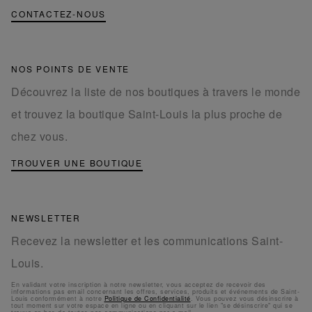
CONTACTEZ-NOUS
NOS POINTS DE VENTE
Découvrez la liste de nos boutiques à travers le monde
et trouvez la boutique Saint-Louis la plus proche de
chez vous.
TROUVER UNE BOUTIQUE
NEWSLETTER
Recevez la newsletter et les communications Saint-
Louis.
En validant votre inscription à notre newsletter, vous acceptez de recevoir des
informations pas email concernant les offres, services, produits et événements de Saint-
Louis conformément à notre
Politique de Confidentialité
. Vous pouvez vous désinscrire à
tout moment sur votre espace en ligne ou en cliquant sur le lien "se désinscrire" qui se