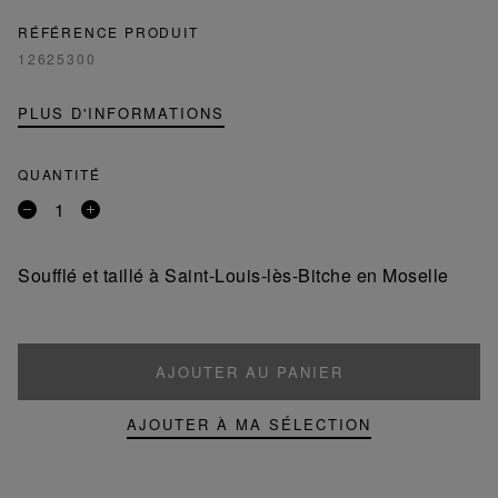
RÉFÉRENCE PRODUIT
12625300
PLUS D'INFORMATIONS
QUANTITÉ
Retirer
Ajouter
un
un
produit
produit
Soufflé et taillé à Saint-Louis-lès-Bitche en Moselle
AJOUTER AU PANIER
AJOUTER À MA SÉLECTION