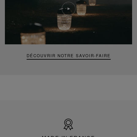
Lire
la
video
Youtube
video,
Folia
mini
portable
lamp
DÉCOUVRIR NOTRE SAVOIR-FAIRE
Made
in
France