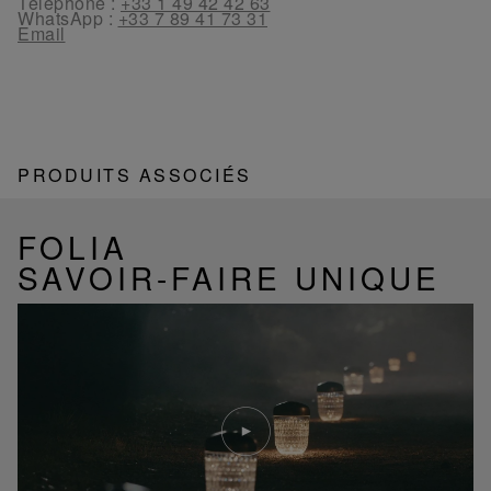
Téléphone :
+33 1 49 42 42 63
WhatsApp :
+33 7 89 41 73 31
Email
PRODUITS ASSOCIÉS
FOLIA
SAVOIR-FAIRE UNIQUE
Lire
la
video
Youtube
video,