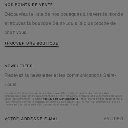
NOS POINTS DE VENTE
Découvrez la liste de nos boutiques à travers le monde
et trouvez la boutique Saint-Louis la plus proche de
chez vous.
TROUVER UNE BOUTIQUE
NEWSLETTER
Recevez la newsletter et les communications Saint-
Louis.
En validant votre inscription à notre newsletter, vous acceptez de recevoir des
informations pas email concernant les offres, services, produits et événements de Saint-
Louis conformément à notre
Politique de Confidentialité
. Vous pouvez vous désinscrire à
tout moment sur votre espace en ligne ou en cliquant sur le lien "se désinscrire" qui se
trouve en bas de toutes nos communications par e-mail.
NEWSLETTER
Inscription
VALIDER
à