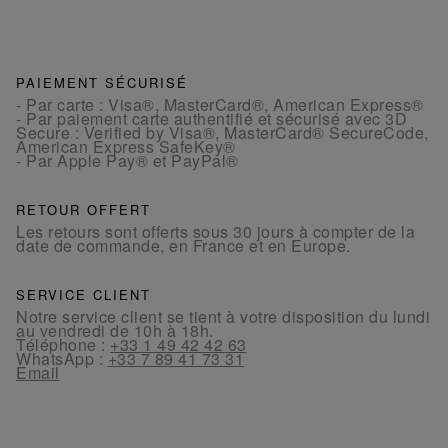
PAIEMENT SÉCURISÉ
- Par carte : Visa®, MasterCard®, American Express®
- Par paiement carte authentifié et sécurisé avec 3D
Secure : Verified by Visa®, MasterCard® SecureCode,
American Express SafeKey®
- Par Apple Pay® et PayPal®
RETOUR OFFERT
Les retours sont offerts sous 30 jours à compter de la
date de commande, en France et en Europe.
SERVICE CLIENT
Notre service client se tient à votre disposition du lundi
au vendredi de 10h à 18h.
Téléphone :
+33 1 49 42 42 63
WhatsApp :
+33 7 89 41 73 31
Email