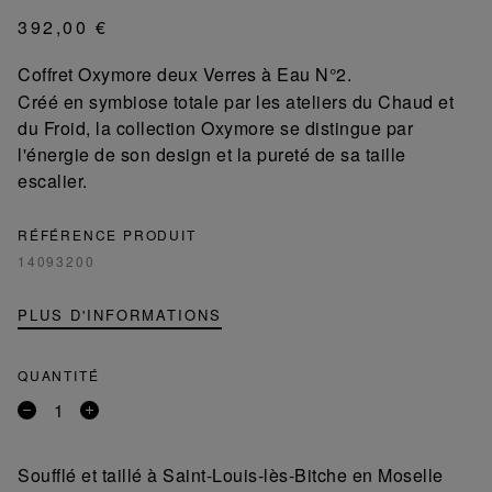
392,00 €
Coffret Oxymore deux Verres à Eau N°2.
Créé en symbiose totale par les ateliers du Chaud et
du Froid, la collection Oxymore se distingue par
l'énergie de son design et la pureté de sa taille
escalier.
RÉFÉRENCE PRODUIT
14093200
PLUS D'INFORMATIONS
QUANTITÉ
Retirer
Ajouter
un
un
produit
produit
Soufflé et taillé à Saint-Louis-lès-Bitche en Moselle