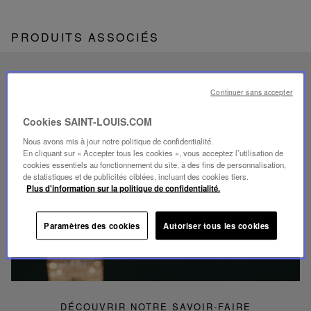
PRODUITS ASSOCIÉS
FOLIA
Continuer sans accepter
SAVOIR-FAIRE UNIQUE
Cookies SAINT-LOUIS.COM
Nous avons mis à jour notre politique de confidentialité.
En cliquant sur « Accepter tous les cookies », vous acceptez l’utilisation de
cookies essentiels au fonctionnement du site, à des fins de personnalisation,
de statistiques et de publicités ciblées, incluant des cookies tiers.
Lire
Plus d'information sur la politique de confidentialité.
la
video
Youtube
Paramètres des cookies
Autoriser tous les cookies
video,
Folia
mini
portable
lamp
DÉCOUVRIR NOTRE SAVOIR-FAIRE