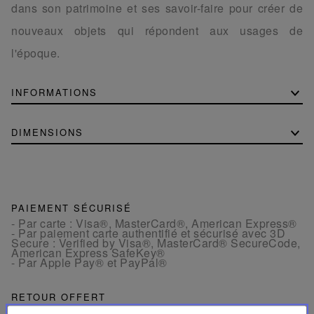
dans son patrimoine et ses savoir-faire pour créer de
nouveaux objets qui répondent aux usages de
l'époque.
INFORMATIONS
DIMENSIONS
PAIEMENT SÉCURISÉ
- Par carte : Visa®, MasterCard®, American Express®
- Par paiement carte authentifié et sécurisé avec 3D
Secure : Verified by Visa®, MasterCard® SecureCode,
American Express SafeKey®
- Par Apple Pay® et PayPal®
RETOUR OFFERT
Les retours sont offerts sous 30 jours à compter de la