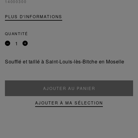
14000300
PLUS D'INFORMATIONS
QUANTITÉ
Retirer
Ajouter
un
un
produit
produit
Soufflé et taillé à Saint-Louis-lès-Bitche en Moselle
AJOUTER AU PANIER
AJOUTER À MA SÉLECTION