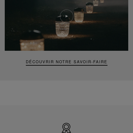
Lire
la
video
Youtube
video,
Folia
mini
portable
lamp
DÉCOUVRIR NOTRE SAVOIR-FAIRE
Made
in
France