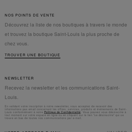
NOS POINTS DE VENTE
Découvrez la liste de nos boutiques à travers le monde
et trouvez la boutique Saint-Louis la plus proche de
chez vous.
TROUVER UNE BOUTIQUE
NEWSLETTER
Recevez la newsletter et les communications Saint-
Louis.
En validant votre inscription à notre newsletter, vous acceptez de recevoir des
informations pas email concernant les offres, services, produits et événements de Saint-
Louis conformément à notre
Politique de Confidentialité
. Vous pouvez vous désinscrire à
tout moment sur votre espace en ligne ou en cliquant sur le lien "se désinscrire" qui se
trouve en bas de toutes nos communications par e-mail.