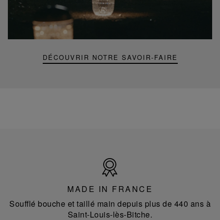
video,
Folia
mini
portable
lamp
DÉCOUVRIR NOTRE SAVOIR-FAIRE
Made
in
France
MADE IN FRANCE
Soufflé bouche et taillé main depuis plus de 440 ans à
Saint-Louis-lès-Bitche.