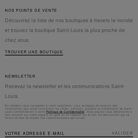
NOS POINTS DE VENTE
Découvrez la liste de nos boutiques à travers le monde
et trouvez la boutique Saint-Louis la plus proche de
chez vous.
TROUVER UNE BOUTIQUE
NEWSLETTER
Recevez la newsletter et les communications Saint-
Louis.
En validant votre inscription à notre newsletter, vous acceptez de recevoir des
informations pas email concernant les offres, services, produits et événements de Saint-
Louis conformément à notre
Politique de Confidentialité
. Vous pouvez vous désinscrire à
tout moment sur votre espace en ligne ou en cliquant sur le lien "se désinscrire" qui se
trouve en bas de toutes nos communications par e-mail.
NEWSLETTER
Inscription
VALIDER