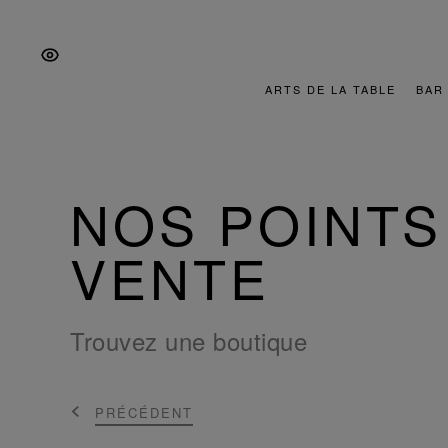
Aller
Aller
Aller
à
au
au
la
contenu
pied
navigation
de
ARTS DE LA TABLE
BAR
principale
page
NOS POINTS
VENTE
Trouvez une boutique
PRÉCÉDENT