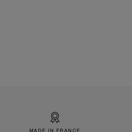
Made
in
France
MADE IN FRANCE