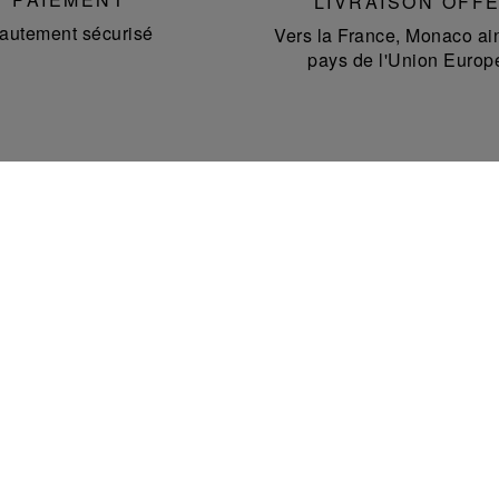
LIVRAISON OFF
autement sécurisé
Vers la France, Monaco ain
pays de l'Union Europ
NOS POINTS DE VENTE
Découvrez la liste de nos boutiques à travers le
monde et trouvez la boutique Saint-Louis la plus
proche de chez vous.