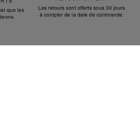
ERTE
Les retours sont offerts sous 30 jours
si que les
à compter de la date de commande.
éenne.
NEWSLETTER
Recevez la newsletter et les communications
Saint-Louis.
En validant votre inscription à notre newsletter, vous acceptez de recevoir des
informations pas email concernant les offres, services, produits et événements
de Saint-Louis conformément à notre
Politique de Confidentialité
. Vous pouvez
vous désinscrire à tout moment sur votre espace en ligne ou en cliquant sur le
lien "se désinscrire" qui se trouve en bas de toutes nos communications par e-
mail.