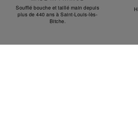
Soufflé bouche et taillé main depuis
H
plus de 440 ans à Saint-Louis-lès-
Bitche.
CONTACT
Notre service client se tient à votre disposition
lundi au vendredi de 10h à 18h pour vos
commandes en ligne.
Téléphone au
+33 1 47 70 20 54
Whatsapp au
+33 7 89 41 73 31