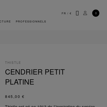
CHERCHER
MON COMP
0
FR
/
€
CTURE
PROFESSIONNELS
THISTLE
CENDRIER PETIT
PLATINE
845,00 €
Thistle est né en 1913 de l’inspiration du service