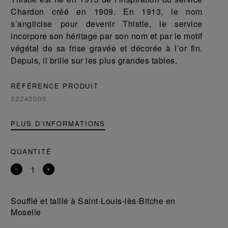
Chardon créé en 1909. En 1913, le nom
s’anglicise pour devenir Thistle, le service
incorpore son héritage par son nom et par le motif
végétal de sa frise gravée et décorée à l’or fin.
Depuis, il brille sur les plus grandes tables.
RÉFÉRENCE PRODUIT
32243000
PLUS D'INFORMATIONS
QUANTITÉ
Retirer
Ajouter
un
un
produit
produit
Soufflé et taillé à Saint-Louis-lès-Bitche en
Moselle