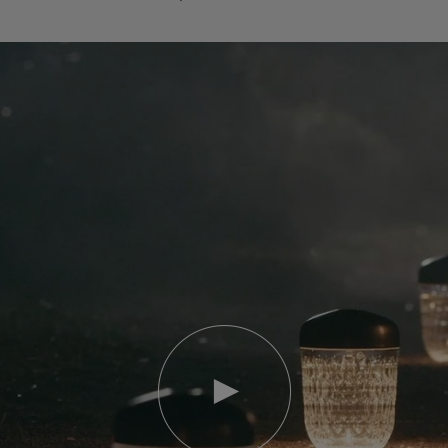
Lire
la
video
Youtube
video,
Folia
mini
portable