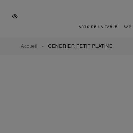
Aller
Aller
Aller
à
au
au
la
contenu
pied
navigation
de
ARTS DE LA TABLE
BAR
principale
page
Accueil
CENDRIER PETIT PLATINE