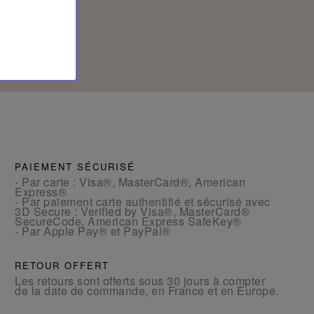
PAIEMENT SÉCURISÉ
- Par carte : Visa®, MasterCard®, American
Express®
- Par paiement carte authentifié et sécurisé avec
3D Secure : Verified by Visa®, MasterCard®
SecureCode, American Express SafeKey®
- Par Apple Pay® et PayPal®
RETOUR OFFERT
Les retours sont offerts sous 30 jours à compter
de la date de commande, en France et en Europe.