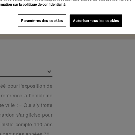
rmation sur la politique de confidentialité.
Paramètres des cookies
Autoriser tous les cookies
réé pour l'exposition de
 référence à l’emblème
ville : « Qui s’y frotte
Chardon s'anglicise pour
. Thistle compte 110 ans
 à partir des années 70.