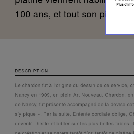
Plus d'info
100 ans, et tout son piquant.
DESCRIPTION
Le chardon fut à l'origine du dessin de ce service, c
Nancy en 1909, en plein Art Nouveau. Chardon, en
de Nancy, fut présenté accompagné de la devise cette 
s’y pique ». Par la suite, Entente cordiale oblige, 
devenir Thistle et briller sur les plus belles tables
de création et se parera tantôt d’or, tantôt de platine