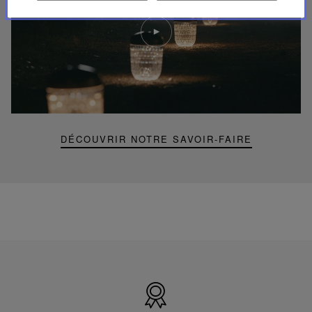
Lire
la
video
Youtube
video,
Folia
mini
portable
lamp
DÉCOUVRIR NOTRE SAVOIR-FAIRE
Made
in
France