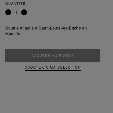
QUANTITÉ
Retirer
Ajouter
un
un
produit
produit
Soufflé et taillé à Saint-Louis-lès-Bitche en
Moselle
AJOUTER AU PANIER
AJOUTER À MA SÉLECTION