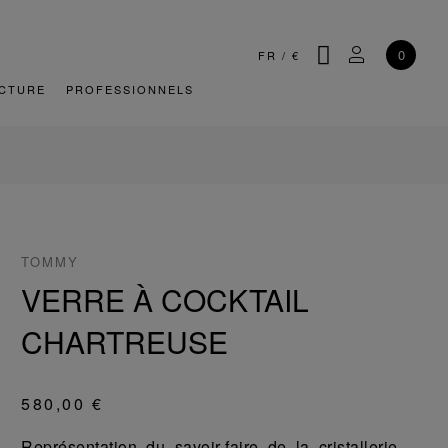
CHERCHER
MON COMP
0
FR
/
€
CTURE
PROFESSIONNELS
TOMMY
VERRE À COCKTAIL
CHARTREUSE
580,00 €
Représentation du savoir-faire de la cristallerie