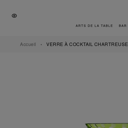
Aller
Aller
Aller
à
au
au
la
contenu
pied
navigation
de
ARTS DE LA TABLE
BAR
principale
page
Accueil
VERRE À COCKTAIL CHARTREUS