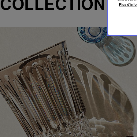
COLLECTION T
Plus d'info