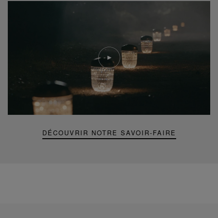
Lire
la
video
Youtube
video,
Folia
mini
portable
lamp
DÉCOUVRIR NOTRE SAVOIR-FAIRE