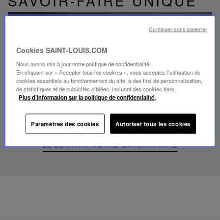
SAVOIR-FAIRE UNIQUE
Continuer sans accepter
Cookies SAINT-LOUIS.COM
Lire
Nous avons mis à jour notre politique de confidentialité.
la
En cliquant sur « Accepter tous les cookies », vous acceptez l’utilisation de
video
cookies essentiels au fonctionnement du site, à des fins de personnalisation,
Youtube
de statistiques et de publicités ciblées, incluant des cookies tiers.
video,
Plus d'information sur la politique de confidentialité.
Folia
mini
portable
Paramètres des cookies
Autoriser tous les cookies
lamp
DÉCOUVRIR NOTRE SAVOIR-FAIRE