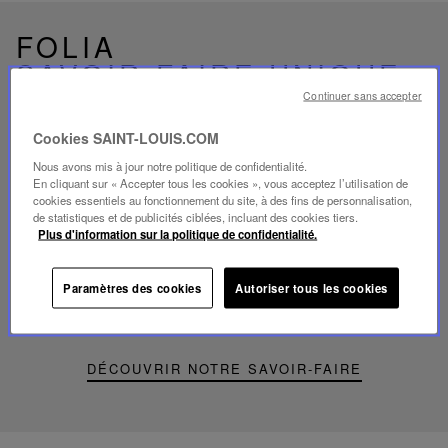
FOLIA
SAVOIR-FAIRE UNIQUE
Continuer sans accepter
Cookies SAINT-LOUIS.COM
Nous avons mis à jour notre politique de confidentialité.
En cliquant sur « Accepter tous les cookies », vous acceptez l’utilisation de
Lire
cookies essentiels au fonctionnement du site, à des fins de personnalisation,
la
de statistiques et de publicités ciblées, incluant des cookies tiers.
video
Plus d'information sur la politique de confidentialité.
Youtube
video,
Folia
Paramètres des cookies
Autoriser tous les cookies
mini
portable
lamp
DÉCOUVRIR NOTRE SAVOIR-FAIRE