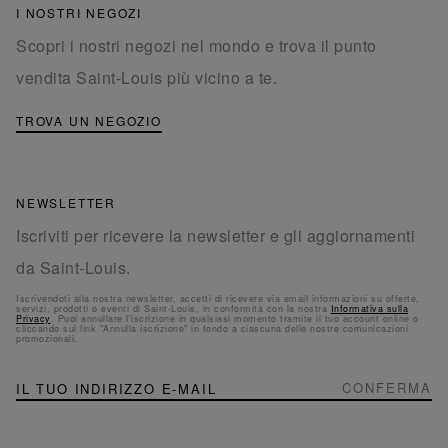
I NOSTRI NEGOZI
Scopri i nostri negozi nel mondo e trova il punto
vendita Saint-Louis più vicino a te.
TROVA UN NEGOZIO
NEWSLETTER
Iscriviti per ricevere la newsletter e gli aggiornamenti
da Saint-Louis.
Iscrivendoti alla nostra newsletter, accetti di ricevere via email informazioni su offerte,
servizi, prodotti o eventi di Saint-Louis, in conformità con la nostra
Informativa sulla
Privacy
. Puoi annullare l'iscrizione in qualsiasi momento tramite il tuo account online o
cliccando sul link "Annulla iscrizione" in fondo a ciascuna delle nostre comunicazioni
promozionali.
NEWSLETTER
Iscriviti
CONFERMA
alla
nostra