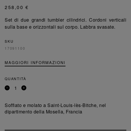
258,00 €
Set di due grandi tumbler cilindrici. Cordoni verticali
sulla base e orizzontali sul corpo. Labbra svasate.
SKU
17091100
MAGGIORI INFORMAZIONI
QUANTITÀ
Rimuovi
Aggiungi
un
un
prodotto
prodotto
Soffiato e molato a Saint-Louis-lès-Bitche, nel
dipartimento della Mosella, Francia