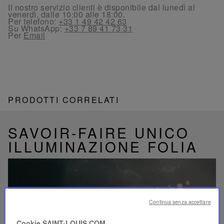
Il nostro servizio clienti è disponibile dal lunedì al
venerdì, dalle 10:00 alle 18:00.
Per telefono:
+33 1 49 42 42 63
Su WhatsApp:
+33 7 89 41 73 31
Per
Email
PRODOTTI CORRELATI
SAVOIR-FAIRE UNICO
ILLUMINAZIONE FOLIA
Continua senza accettare
Riproduci
video
Cookie SAINT-LOUIS.COM
Video