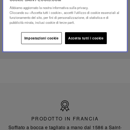
YouTube,
Abbiamo aggiornato la nostra informativa sulla privacy.
lampada
Cliccando su «Accetta tutti i cookie», accetti l'utilizzo di cookie essenziali al
portatile
funzionamento del sito, per fini di personalizzazione, di statistica e di
mini
pubblicità mirata, inclusi cookie di terze parti.
Folia
Impostazioni cookie
Accetta tutti i cookie
SCOPRI IL NOSTRO SAVOIR-FAIRE
Prodotto
in
Francia
PRODOTTO IN FRANCIA
Soffiato a bocca e tagliato a mano dal 1586 a Saint-