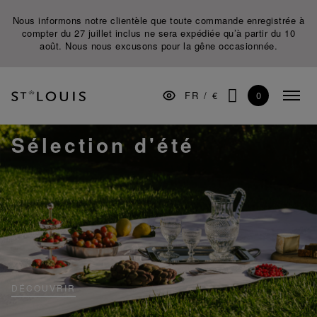
Aller
Aller
Aller
Nous informons notre clientèle que toute commande enregistrée à
à
au
au
compter du 27 juillet inclus ne sera expédiée qu’à partir du 10
la
contenu
pied
août. Nous nous excusons pour la gêne occasionnée.
navigation
de
principale
page
ARTS DE LA TABLE
0
FR
/
€
BAR
Menu
CHERCHER
replié
DÉCORATION
Sélection d'été
LUMINAIRES
CADEAUX
MUSÉE
MANUFACTURE
PROFESSIONNELS
DÉCOUVRIR