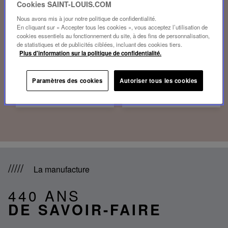
Cookies SAINT-LOUIS.COM
Nous avons mis à jour notre politique de confidentialité.
En cliquant sur « Accepter tous les cookies », vous acceptez l’utilisation de
cookies essentiels au fonctionnement du site, à des fins de personnalisation,
de statistiques et de publicités ciblées, incluant des cookies tiers.
Plus d'information sur la politique de confidentialité.
DÉCORATION
LUMINAIRES
Paramètres des cookies
Autoriser tous les cookies
DÉCOUVRIR
DÉCOUVRIR
La manufacture
440 ANS
DE SAVOIR-FAIRE