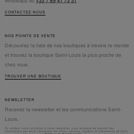
Whatsapp au
+33 7 89 41 73 31
.
CONTACTEZ-NOUS
NOS POINTS DE VENTE
Découvrez la liste de nos boutiques à travers le monde
et trouvez la boutique Saint-Louis la plus proche de
chez vous.
TROUVER UNE BOUTIQUE
NEWSLETTER
Recevez la newsletter et les communications Saint-
Louis.
En validant votre inscription à notre newsletter, vous acceptez de recevoir des
informations pas email concernant les offres, services, produits et événements de Saint-