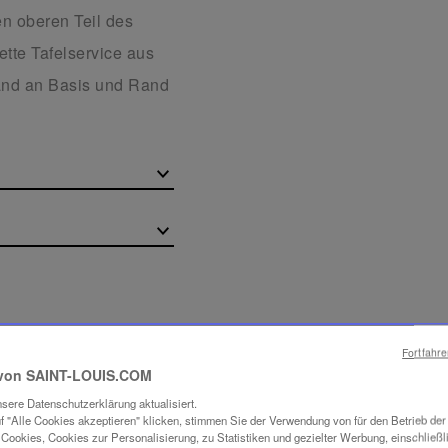
en oberen Teil des
ette Tafelservice aus
rand an Basis und Rand
Fortfahr
von SAINT-LOUIS.COM
sere Datenschutzerklärung aktualisiert.
f "Alle Cookies akzeptieren" klicken, stimmen Sie der Verwendung von für den Betrieb de
Cookies, Cookies zur Personalisierung, zu Statistiken und gezielter Werbung, einschließl