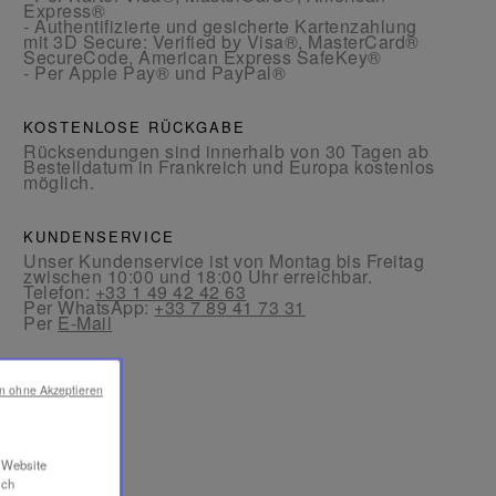
Express®
- Authentifizierte und gesicherte Kartenzahlung
mit 3D Secure: Verified by Visa®, MasterCard®
SecureCode, American Express SafeKey®
- Per Apple Pay® und PayPal®
KOSTENLOSE RÜCKGABE
Rücksendungen sind innerhalb von 30 Tagen ab
Bestelldatum in Frankreich und Europa kostenlos
möglich.
KUNDENSERVICE
Unser Kundenservice ist von Montag bis Freitag
zwischen 10:00 und 18:00 Uhr erreichbar.
Telefon:
+33 1 49 42 42 63
Per WhatsApp:
+33 7 89 41 73 31
Per
E-Mail
en ohne Akzeptieren
r Website
ich