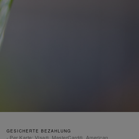
GESICHERTE BEZAHLUNG
- Per Karte: Visa®, MasterCard®, American