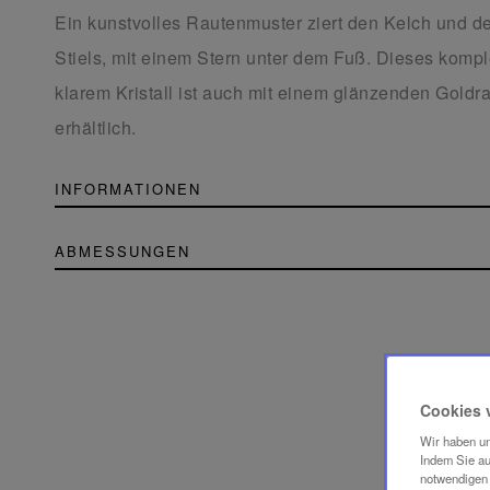
Ein kunstvolles Rautenmuster ziert den Kelch und d
Stiels, mit einem Stern unter dem Fuß. Dieses kompl
klarem Kristall ist auch mit einem glänzenden Gold
erhältlich.
INFORMATIONEN
ABMESSUNGEN
Cookies 
Wir haben un
Indem Sie au
notwendigen 