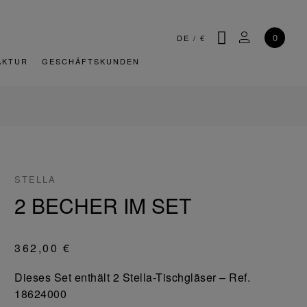
SUCHE
MEIN KONT
0
DE
/
€
AKTUR
GESCHÄFTSKUNDEN
STELLA
2 BECHER IM SET
362,00 €
Dieses Set enthält 2 Stella-Tischgläser – Ref.
18624000