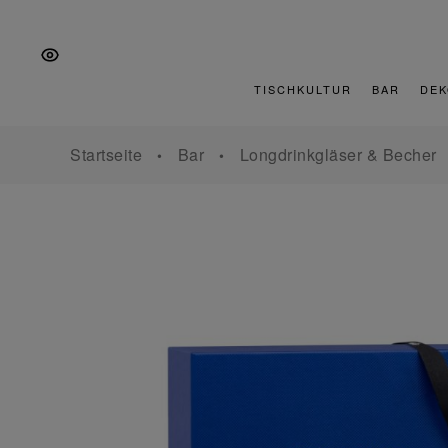
Zur
Zum
Zur
Hauptnavigation
Inhalt
Fußzeile
springen
springen
springen
TISCHKULTUR
BAR
DEK
Startseite
Bar
Longdrinkgläser & Becher