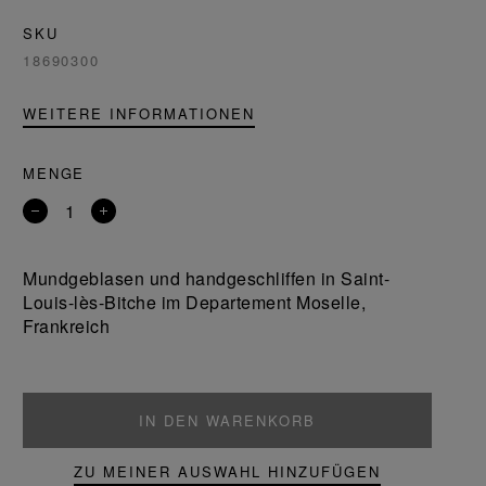
SKU
18690300
WEITERE INFORMATIONEN
MENGE
Entfernen
Ein
Sie
Produkt
ein
hinzufügen
Mundgeblasen und handgeschliffen in Saint-
Produkt
Louis-lès-Bitche im Departement Moselle,
Frankreich
IN DEN WARENKORB
ZU MEINER AUSWAHL HINZUFÜGEN