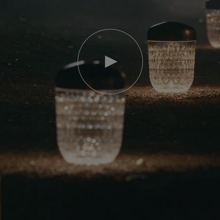
Video
abspielen
YouTube-
Video,
Folia
Mini-
Portable-
Lampe