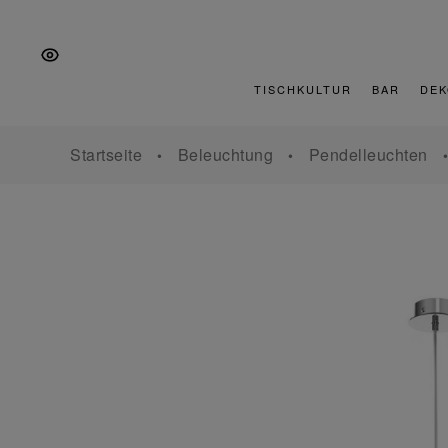
Zur
Zum
Zur
Hauptnavigation
Inhalt
Fußzeile
springen
springen
springen
TISCHKULTUR
BAR
DEK
Startseite
Beleuchtung
Pendelleuchten