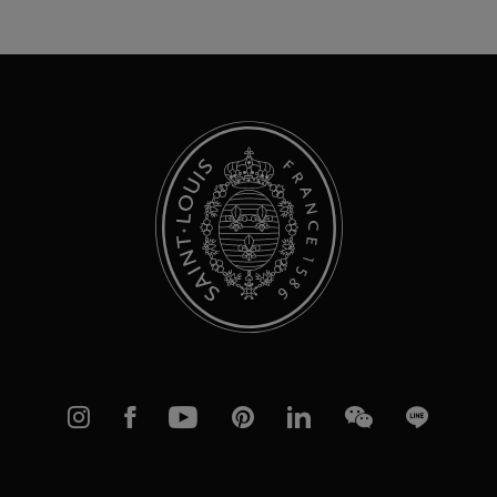
sich
für
unseren
Newsletter
an:
Instagram
Facebook
YouTube
Pinterest
linkedIn
WeChat
Line