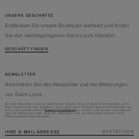
UNSERE GESCHÄFTE
Entdecken Sie unsere Boutiquen weltweit und finden
Sie den nächstgelegenen Saint-Louis Standort.
GESCHÄFT FINDEN
NEWSLETTER
Abonnieren Sie den Newsletter und die Mitteilungen
von Saint-Louis.
Mit dem Abonnieren unseres Newsletters erklären Sie sich damit einverstanden, per E-
Mail Informationen über Angebote, Dienstleistungen, Produkte oder Veranstaltungen von
Saint-Louis gemäß unserer
Datenschutzerklärung
zu erhalten. Sie können sich jederzeit
über Ihr Online-Konto oder über den „Abmelden“-Link am Ende jeder unserer E-Mail-
Marketingnachrichten abmelden.
NEWSLETTER
Melden
BESTÄTIGEN
Sie