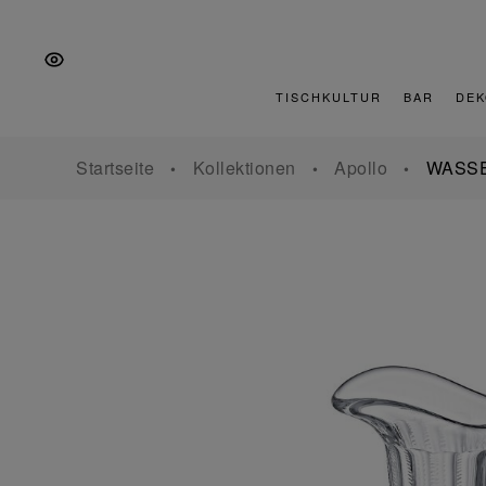
Zur
Zum
Zur
Hauptnavigation
Inhalt
Fußzeile
springen
springen
springen
TISCHKULTUR
BAR
DEK
Startseite
Kollektionen
Apollo
WASS