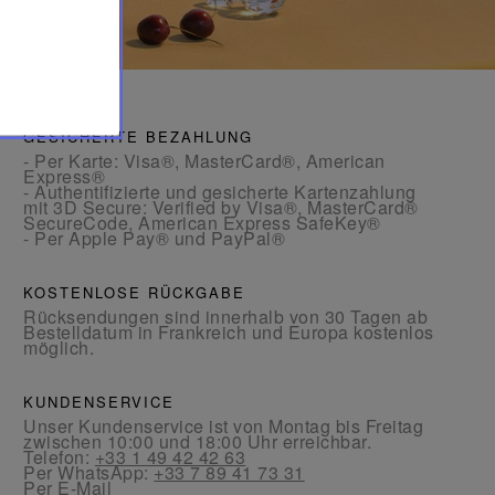
GESICHERTE BEZAHLUNG
- Per Karte: Visa®, MasterCard®, American
Express®
- Authentifizierte und gesicherte Kartenzahlung
mit 3D Secure: Verified by Visa®, MasterCard®
SecureCode, American Express SafeKey®
- Per Apple Pay® und PayPal®
KOSTENLOSE RÜCKGABE
Rücksendungen sind innerhalb von 30 Tagen ab
Bestelldatum in Frankreich und Europa kostenlos
möglich.
KUNDENSERVICE
Unser Kundenservice ist von Montag bis Freitag
zwischen 10:00 und 18:00 Uhr erreichbar.
Telefon:
+33 1 49 42 42 63
Per WhatsApp:
+33 7 89 41 73 31
Per
E-Mail