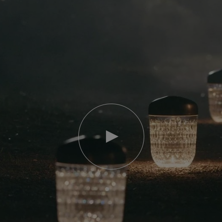
Video
abspielen
YouTube-
Video,
Folia
Mini-
Portable-
Lampe