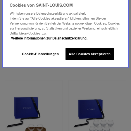
Cookies von SAINT-LOUIS.COM
Wir haben unsere Datenschutzerklärung aktualisiert.
Indem Sie auf "Alle Cookies akzeptieren" klicken, stimmen Sie der
NEUES STÜCK
Verwendung von für den Betrieb der Website notwendigen Cookies, Cookies
zur Personalisierung, zu Statistiken und gezielter Werbung, einschließlich
Drittanbieter-Cookies, zu.
FOLIA
FOLIA
Weitere Informationen zur Datenschutzerklärung.
ESPRESSOGLAS
2 ESPRESSOGLÄSER IM
SET
98,00 €
Cookie-Einstellungen
Alle Cookies akzeptieren
196,00 €
IN DEN WARENKORB
IN DEN WARENKORB