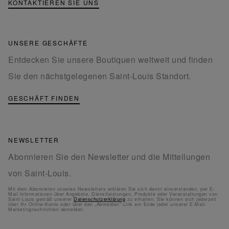
KONTAKTIEREN SIE UNS
UNSERE GESCHÄFTE
Entdecken Sie unsere Boutiquen weltweit und finden
Sie den nächstgelegenen Saint-Louis Standort.
GESCHÄFT FINDEN
NEWSLETTER
Abonnieren Sie den Newsletter und die Mitteilungen
von Saint-Louis.
Mit dem Abonnieren unseres Newsletters erklären Sie sich damit einverstanden, per E-
Mail Informationen über Angebote, Dienstleistungen, Produkte oder Veranstaltungen von
Saint-Louis gemäß unserer
Datenschutzerklärung
zu erhalten. Sie können sich jederzeit
über Ihr Online-Konto oder über den „Abmelden“-Link am Ende jeder unserer E-Mail-
Marketingnachrichten abmelden.