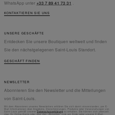
WhatsApp unter
+33 7 89 41 73 31
.
KONTAKTIEREN SIE UNS
UNSERE GESCHÄFTE
Entdecken Sie unsere Boutiquen weltweit und finden
Sie den nächstgelegenen Saint-Louis Standort.
GESCHÄFT FINDEN
NEWSLETTER
Abonnieren Sie den Newsletter und die Mitteilungen
von Saint-Louis.
Mit dem Abonnieren unseres Newsletters erklären Sie sich damit einverstanden, per E-
Mail Informationen über Angebote, Dienstleistungen, Produkte oder Veranstaltungen von
Saint-Louis gemäß unserer
Datenschutzerklärung
zu erhalten. Sie können sich jederzeit
über Ihr Online-Konto oder über den „Abmelden“-Link am Ende jeder unserer E-Mail-