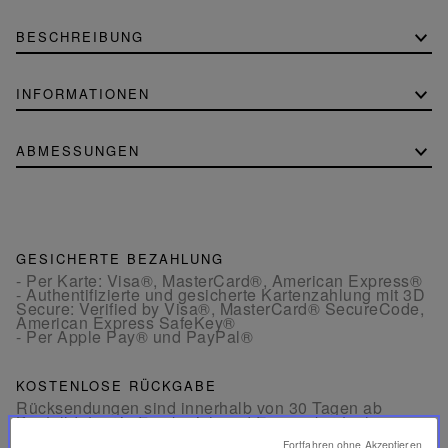
BESCHREIBUNG
INFORMATIONEN
ABMESSUNGEN
GESICHERTE BEZAHLUNG
- Per Karte: Visa®, MasterCard®, American Express®
- Authentifizierte und gesicherte Kartenzahlung mit 3D
Secure: Verified by Visa®, MasterCard® SecureCode,
American Express SafeKey®
- Per Apple Pay® und PayPal®
KOSTENLOSE RÜCKGABE
Rücksendungen sind innerhalb von 30 Tagen ab
Bestelldatum in Frankreich und Europa kostenlos
möglich.
Fortfahren ohne Akzeptieren