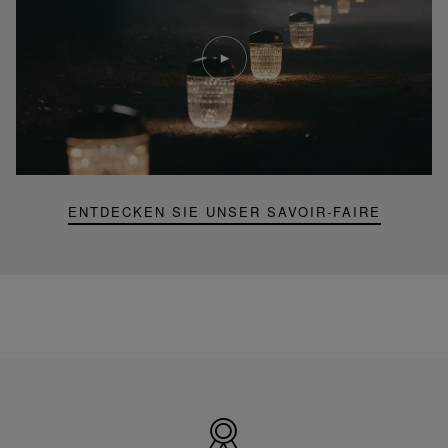
Video
abspielen
YouTube-
Video,
Folia
Mini-
Portable-
Lampe
ENTDECKEN SIE UNSER SAVOIR-FAIRE
Hergestellt
in