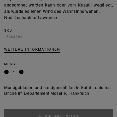
angeordnet werden kann oder vom Kristall wegfliegt,
als würde es einen Wind des Wahnsinns wehen.
Noé Duchaufour-Lawrance
SKU
15063800
WEITERE INFORMATIONEN
MENGE
Entfernen
Ein
Sie
Produkt
ein
hinzufügen
Mundgeblasen und handgeschliffen in Saint-Louis-lès-
Produkt
Bitche im Departement Moselle, Frankreich
IN DEN WARENKORB