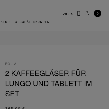
SUCHE
MEIN KONT
0
DE
/
€
AKTUR
GESCHÄFTSKUNDEN
FOLIA
2 KAFFEEGLÄSER FÜR
LUNGO UND TABLETT IM
SET
365,00 €