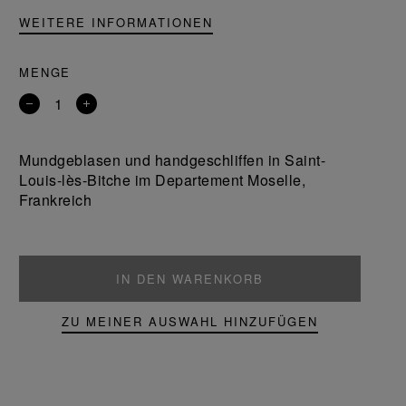
WEITERE INFORMATIONEN
MENGE
Entfernen
Ein
Sie
Produkt
ein
hinzufügen
Mundgeblasen und handgeschliffen in Saint-
Produkt
Louis-lès-Bitche im Departement Moselle,
Frankreich
IN DEN WARENKORB
ZU MEINER AUSWAHL HINZUFÜGEN