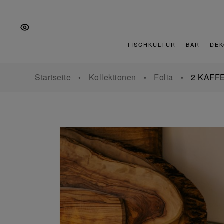
Zur
Zum
Zur
Hauptnavigation
Inhalt
Fußzeile
springen
springen
springen
TISCHKULTUR
BAR
DEK
Startseite
Kollektionen
Folia
2 KAFF