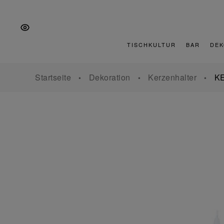
Zur
Zum
Zur
Hauptnavigation
Inhalt
Fußzeile
springen
springen
springen
TISCHKULTUR
BAR
DEK
Startseite
Dekoration
Kerzenhalter
K