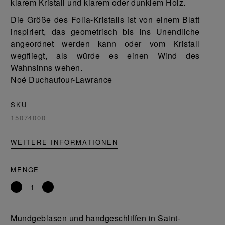
klarem Kristall und klarem oder dunklem Holz.
Die Größe des Folia-Kristalls ist von einem Blatt
inspiriert, das geometrisch bis ins Unendliche
angeordnet werden kann oder vom Kristall
wegfliegt, als würde es einen Wind des
Wahnsinns wehen.
Noé Duchaufour-Lawrance
SKU
15074000
WEITERE INFORMATIONEN
MENGE
Entfernen
Ein
Sie
Produkt
ein
hinzufügen
Mundgeblasen und handgeschliffen in Saint-
Produkt