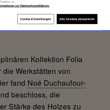
-Cookies, zu.
formationen zur Datenschutzerklärung.
Cookie-Einstellungen
Alle Cookies akzeptieren
iplinären Kollektion Folia
r die Werkstätten von
ier fand
Noé Duchaufour-
und beschloss, die
 der Stärke des Holzes zu