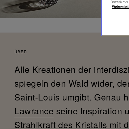
Drittanbieter
Weitere In
ÜBER
Alle Kreationen der interdisz
spiegeln den Wald wider, de
Saint-Louis umgibt. Genau h
Lawrance
seine Inspiration 
Strahlkraft des Kristalls mit