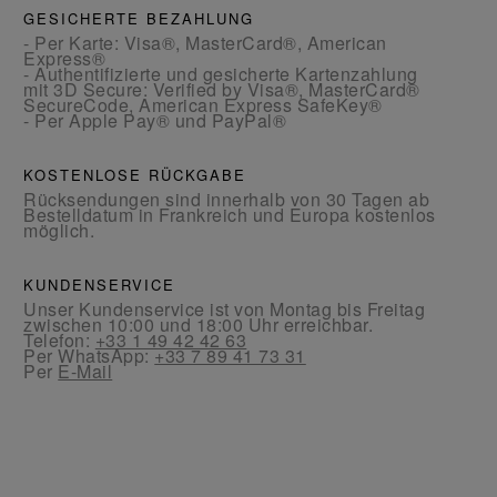
GESICHERTE BEZAHLUNG
- Per Karte: Visa®, MasterCard®, American
Express®
- Authentifizierte und gesicherte Kartenzahlung
mit 3D Secure: Verified by Visa®, MasterCard®
SecureCode, American Express SafeKey®
- Per Apple Pay® und PayPal®
KOSTENLOSE RÜCKGABE
Rücksendungen sind innerhalb von 30 Tagen ab
Bestelldatum in Frankreich und Europa kostenlos
möglich.
KUNDENSERVICE
Unser Kundenservice ist von Montag bis Freitag
zwischen 10:00 und 18:00 Uhr erreichbar.
Telefon:
+33 1 49 42 42 63
Per WhatsApp:
+33 7 89 41 73 31
Per
E-Mail