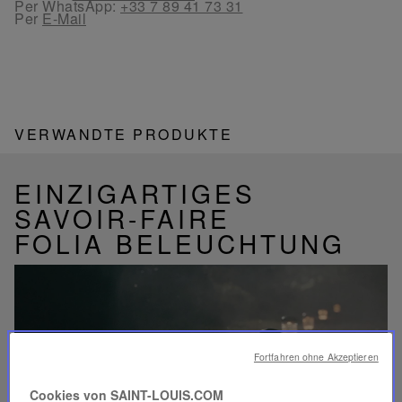
Per WhatsApp:
+33 7 89 41 73 31
Per
E-Mail
VERWANDTE PRODUKTE
EINZIGARTIGES
SAVOIR-FAIRE
FOLIA BELEUCHTUNG
Video
Fortfahren ohne Akzeptieren
abspielen
YouTube-
Cookies von SAINT-LOUIS.COM
Video,