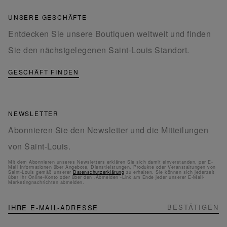
UNSERE GESCHÄFTE
Entdecken Sie unsere Boutiquen weltweit und finden
Sie den nächstgelegenen Saint-Louis Standort.
GESCHÄFT FINDEN
NEWSLETTER
Abonnieren Sie den Newsletter und die Mitteilungen
von Saint-Louis.
Mit dem Abonnieren unseres Newsletters erklären Sie sich damit einverstanden, per E-
Mail Informationen über Angebote, Dienstleistungen, Produkte oder Veranstaltungen von
Saint-Louis gemäß unserer
Datenschutzerklärung
zu erhalten. Sie können sich jederzeit
über Ihr Online-Konto oder über den „Abmelden“-Link am Ende jeder unserer E-Mail-
Marketingnachrichten abmelden.
NEWSLETTER
Melden
BESTÄTIGEN
Sie