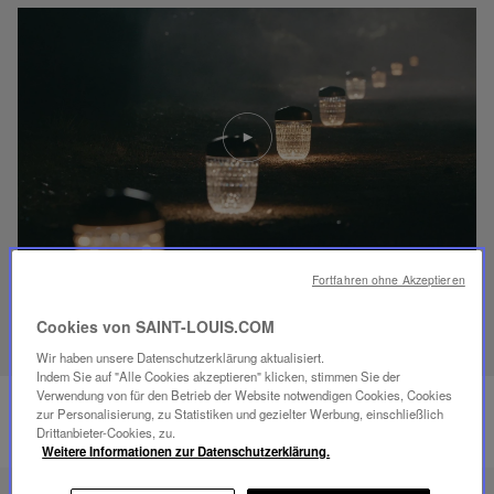
Video
abspielen
YouTube-
Video,
Folia
Mini-
Portable-
Lampe
Fortfahren ohne Akzeptieren
ENTDECKEN SIE UNSER SAVOIR-FAIRE
Cookies von SAINT-LOUIS.COM
Wir haben unsere Datenschutzerklärung aktualisiert.
Indem Sie auf "Alle Cookies akzeptieren" klicken, stimmen Sie der
Verwendung von für den Betrieb der Website notwendigen Cookies, Cookies
zur Personalisierung, zu Statistiken und gezielter Werbung, einschließlich
Drittanbieter-Cookies, zu.
Weitere Informationen zur Datenschutzerklärung.