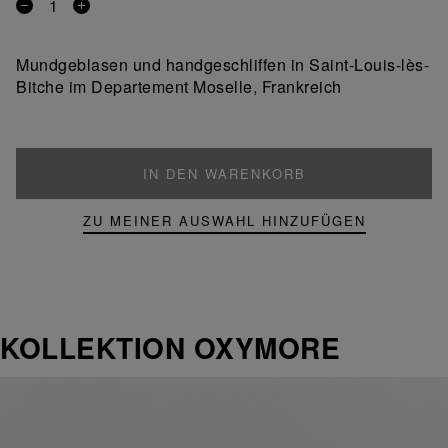
Entfernen
Ein
Sie
Produkt
ein
hinzufügen
Mundgeblasen und handgeschliffen in Saint-Louis-lès-
Produkt
Bitche im Departement Moselle, Frankreich
IN DEN WARENKORB
ZU MEINER AUSWAHL HINZUFÜGEN
KOLLEKTION OXYMORE