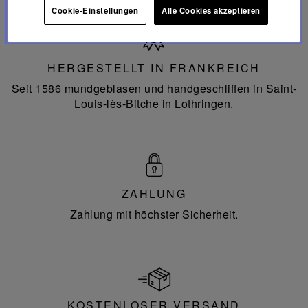
Cookie-Einstellungen
Alle Cookies akzeptieren
Hergestellt
in
Frankreich
HERGESTELLT IN FRANKREICH
Seit 1586 mundgeblasen und handgeschliffen in Saint-
Louis-lès-Bitche in Lothringen.
ZAHLUNG
Zahlung mit höchster Sicherheit.
KOSTENLOSER VERSAND