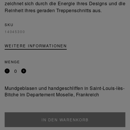
zeichnet sich durch die Energie ihres Designs und die
Reinheit ihres geraden Treppenschnitts aus.
SKU
14045300
WEITERE INFORMATIONEN
MENGE
Entfernen
Ein
Sie
Produkt
ein
hinzufügen
Mundgeblasen und handgeschliffen in Saint-Louis-lès-
Produkt
Bitche im Departement Moselle, Frankreich
IN DEN WARENKORB