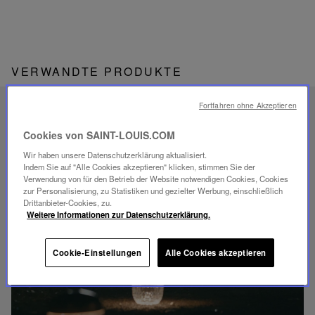
VERWANDTE PRODUKTE
Fortfahren ohne Akzeptieren
EINZIGARTIGES
SAVOIR-FAIRE
Cookies von SAINT-LOUIS.COM
FOLIA BELEUCHTUNG
Wir haben unsere Datenschutzerklärung aktualisiert.
Indem Sie auf "Alle Cookies akzeptieren" klicken, stimmen Sie der
Verwendung von für den Betrieb der Website notwendigen Cookies, Cookies
zur Personalisierung, zu Statistiken und gezielter Werbung, einschließlich
Drittanbieter-Cookies, zu.
Weitere Informationen zur Datenschutzerklärung.
Video
abspielen
Cookie-Einstellungen
Alle Cookies akzeptieren
YouTube-
Video,
Folia
Mini-
Portable-